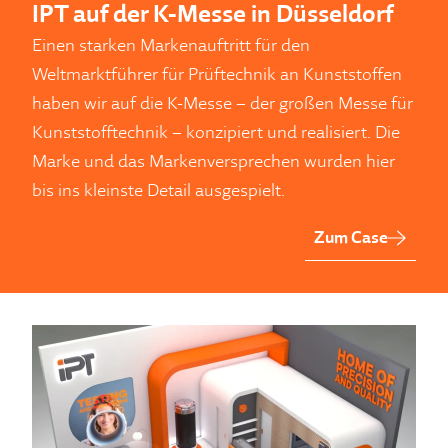
IPT auf der K-Messe in Düsseldorf
Einen starken Markenauftritt für den
Weltmarktführer für Prüftechnik an Kunststoffen
haben wir auf die K-Messe – der großen Messe für
Kunststofftechnik – konzipiert und realisiert. Die
Marke und das Markenversprechen wurden hier
bis ins kleinste Detail ausgespielt.
Zum Case